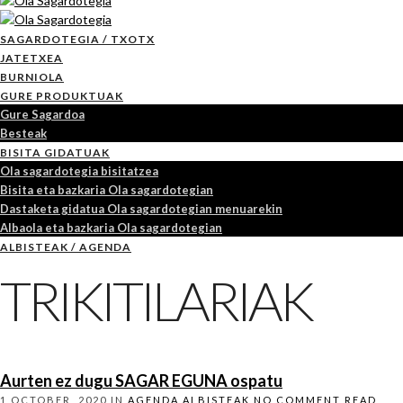
SAGARDOTEGIA / TXOTX
JATETXEA
BURNIOLA
GURE PRODUKTUAK
Gure Sagardoa
Besteak
BISITA GIDATUAK
Ola sagardotegia bisitatzea
Bisita eta bazkaria Ola sagardotegian
Dastaketa gidatua Ola sagardotegian menuarekin
Albaola eta bazkaria Ola sagardotegian
ALBISTEAK / AGENDA
TRIKITILARIAK
Aurten ez dugu SAGAR EGUNA ospatu
1 OCTOBER, 2020
IN
AGENDA
ALBISTEAK
NO COMMENT
READ