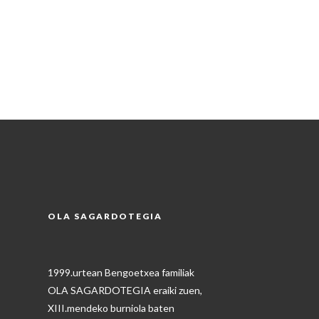
OLA SAGARDOTEGIA
1999.urtean Bengoetxea familiak
OLA SAGARDOTEGIA eraiki zuen,
XIII.mendeko burniola baten