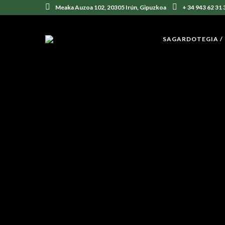
Meaka Auzoa 102, 20305 Irún, Gipuzkoa
+ 34 943 62 31 
SAGARDOTEGIA /