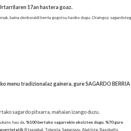
rtarrilaren 17an hastera goaz.
nak, baina denboraldi berria gogotsu hasiko dugu. Oraingoz, sagardoteg
ko menu tradizionalaz gainera, gure SAGARDO BERRIA
rtako sagardo pitxarra, mahaian izango duzu.
ukate, hau da,
%100 bertako sagarrekin ekoizten dugu. %70 gure
aserrietatik
(Etxezabal, Tolareta, Sagarzazu, Alatriste, Basobeltz,