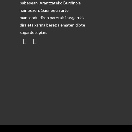
babesean, Arantzateko Burdinola
hain zuzen. Gaur egun arte
mantendu diren paretak ikusgarriak
dira eta xarma berezia ematen diote
sagardotegiari.