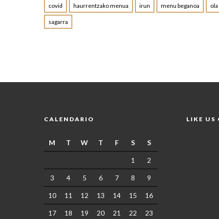
covid
haurrentzako menua
irun
menu beganoa
ola
sagarra
CALENDARIO
LIKE US
M
T
W
T
F
S
S
1
2
3
4
5
6
7
8
9
10
11
12
13
14
15
16
17
18
19
20
21
22
23