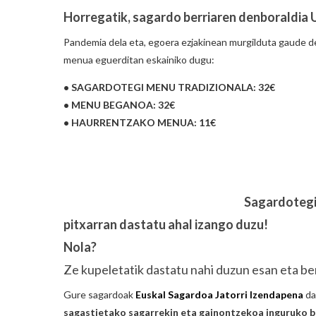
Horregatik, sagardo berriaren denboraldia U
Pandemia dela eta, egoera ezjakinean murgilduta gaude de
menua eguerditan eskainiko dugu:
• SAGARDOTEGI MENU TRADIZIONALA: 32€
• MENU BEGANOA: 32€
• HAURRENTZAKO MENUA: 11€
Sagardotegi
pitxarran dastatu ahal izango duzu!
Nola?
Ze kupeletatik dastatu nahi duzun esan eta be
Gure sagardoak
Euskal Sagardoa Jatorri Izendapena
da
sagastietako sagarrekin eta gainontzekoa inguruko b