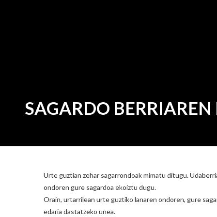
SAGARDO BERRIAREN
Urte guztian zehar sagarrondoak mimatu ditugu. Udaberrian l
ondoren gure sagardoa ekoiztu dugu.
Orain, urtarrilean urte guztiko lanaren ondoren, gure sagar
edaria dastatzeko unea.