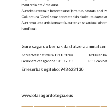
Manterola eta Arbelaun).
Aurreko urteetako berezitasunei jarraituz, dastatu ahal
Goikoetxea (Geza) sagar barietateekin ekoiztuta dagoelar
Aurtengo uzta urria izanagatik, aurtengo sagardoak oinarri
handikoak.
Gure sagardo berriak dastatzera animatzen 
Asteartetik ostiralera 12:00-20:00 – 13:00ean baz
Larunbata eta Igandea 10:30-20:00 – 13:00ean baz
Erreserbak egiteko: 943 623 130
www.olasagardotegia.eus