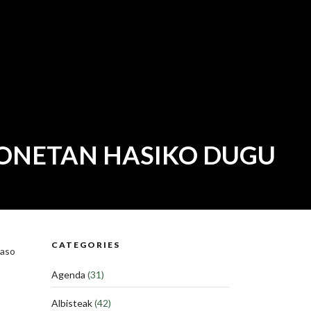
ONETAN HASIKO DUGU
CATEGORIES
jaso
Agenda
(31)
Albisteak
(42)