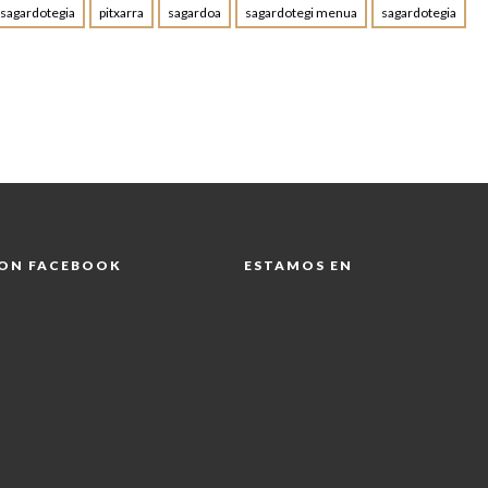
 sagardotegia
pitxarra
sagardoa
sagardotegi menua
sagardotegia
 ON FACEBOOK
ESTAMOS EN