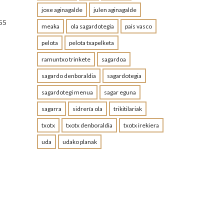
joxe aginagalde
julen aginagalde
%55
meaka
ola sagardotegia
pais vasco
pelota
pelota txapelketa
ramuntxo trinkete
sagardoa
sagardo denboraldia
sagardotegia
sagardotegi menua
sagar eguna
sagarra
sidrería ola
trikitilariak
txotx
txotx denboraldia
txotx irekiera
uda
udako planak