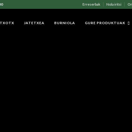
30
Erreserbak
Nola iritsi
On
 TXOTX
JATETXEA
BURNIOLA
GURE PRODUKTUAK