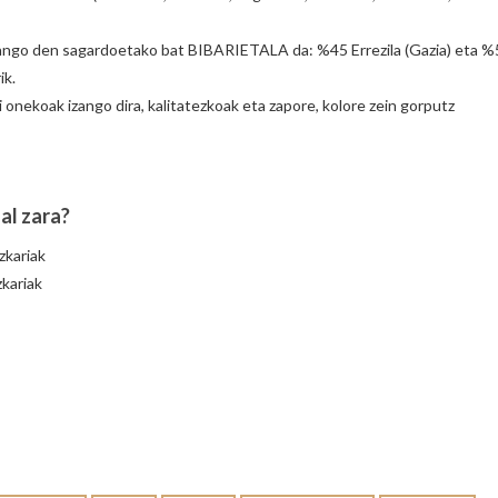
 izango den sagardoetako bat BIBARIETALA da: %45 Errezila (Gazia) eta 
ik.
 onekoak izango dira, kalitatezkoak eta zapore, kolore zein gorputz
al zara?
kariak
kariak