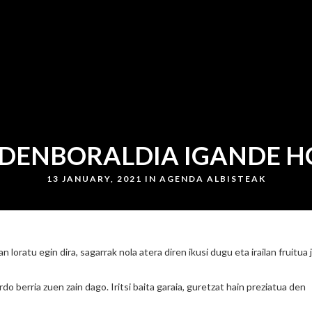
 DENBORALDIA IGANDE H
13 JANUARY, 2021 IN
AGENDA
ALBISTEAK
oratu egin dira, sagarrak nola atera diren ikusi dugu eta irailan fruitua 
do berria zuen zain dago. Iritsi baita garaia, guretzat hain preziatua den