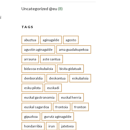
Uncategorized @eu
(8)
i
TAGS
abuztua
aginagalde
agosto
agustin aginagalde
ama guadakupekoa
arrauna
aste santua
bidasoa eskubaloia
bisita gidatuak
denboraldia
deskontua
eskubaloia
esku pilota
euskadi
euskal gastronomia
euskal herria
euskal sagardoa
frontoia
fronton
gipuzkoa
gurutz aginagalde
hondarribia
irun
jatetxea