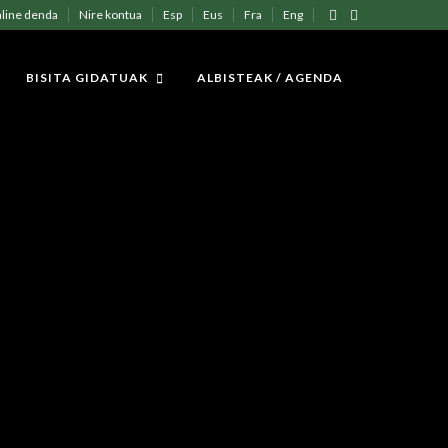
line denda
Nire kontua
Esp
Eus
Fra
Eng
BISITA GIDATUAK
ALBISTEAK / AGENDA