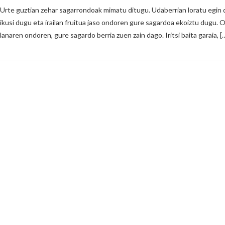
Urte guztian zehar sagarrondoak mimatu ditugu. Udaberrian loratu egin di
ikusi dugu eta irailan fruitua jaso ondoren gure sagardoa ekoiztu dugu. Or
lanaren ondoren, gure sagardo berria zuen zain dago. Iritsi baita garaia, [