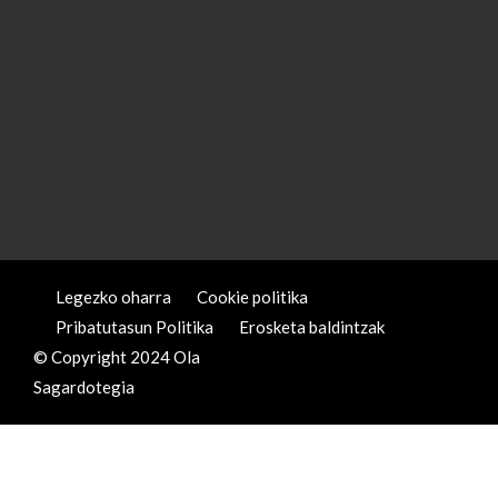
Legezko oharra
Cookie politika
Pribatutasun Politika
Erosketa baldintzak
© Copyright 2024 Ola
Sagardotegia