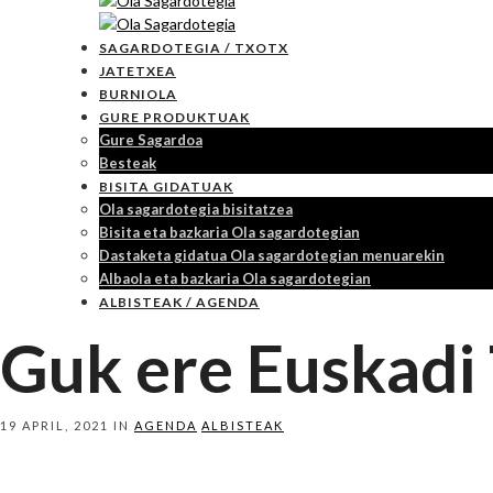
SAGARDOTEGIA / TXOTX
JATETXEA
BURNIOLA
GURE PRODUKTUAK
Gure Sagardoa
Besteak
BISITA GIDATUAK
Ola sagardotegia bisitatzea
Bisita eta bazkaria Ola sagardotegian
Dastaketa gidatua Ola sagardotegian menuarekin
Albaola eta bazkaria Ola sagardotegian
ALBISTEAK / AGENDA
Guk ere Euskadi
19 APRIL, 2021 IN
AGENDA
ALBISTEAK