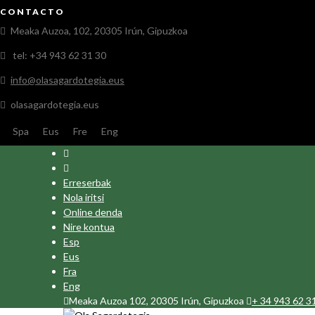
CONTACTO
Meaka Auzoa, 102, 20305 Irún, Gipuzkoa
tel: +34 943 62 31 30
info@olasagardotegia.eus
olasagardotegia.eus
Spa
Eus
Fre
Eng
Erreserbak
Nola iritsi
Online denda
Nire kontua
Esp
Eus
Fra
Eng
Meaka Auzoa 102, 20305 Irún, Gipuzkoa
+ 34 943 62 3