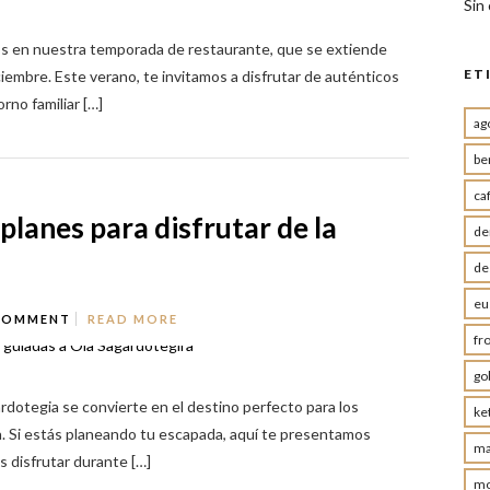
Sin
s en nuestra temporada de restaurante, que se extiende
ET
ciembre. Este verano, te invitamos a disfrutar de auténticos
rno familiar […]
ag
be
ca
planes para disfrutar de la
de
de
eu
COMMENT
READ MORE
fr
go
rdotegia se convierte en el destino perfecto para los
ke
a. Si estás planeando tu escapada, aquí te presentamos
ma
 disfrutar durante […]
mo