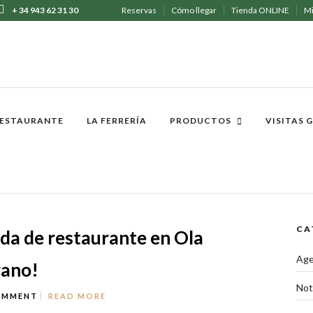
+ 34 943 62 31 30
Reservas
Cómo llegar
Tienda ONLINE
Mi
ESTAURANTE
LA FERRERÍA
PRODUCTOS
VISITAS 
CA
da de restaurante en Ola
Ag
rano!
Not
OMMENT
READ MORE