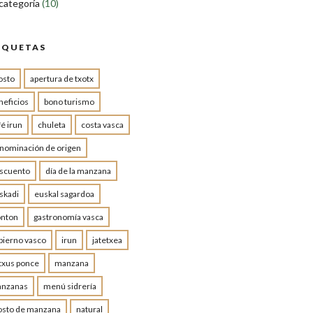
 categoría
(10)
IQUETAS
osto
apertura de txotx
neficios
bono turismo
fé irun
chuleta
costa vasca
nominación de origen
scuento
día de la manzana
skadi
euskal sagardoa
onton
gastronomía vasca
bierno vasco
irun
jatetxea
txus ponce
manzana
nzanas
menú sidrería
sto de manzana
natural