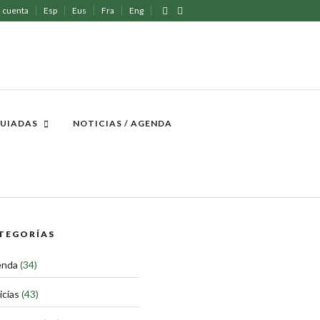
 cuenta
Esp
Eus
Fra
Eng
GUIADAS
NOTICIAS / AGENDA
TEGORÍAS
enda
(34)
icias
(43)