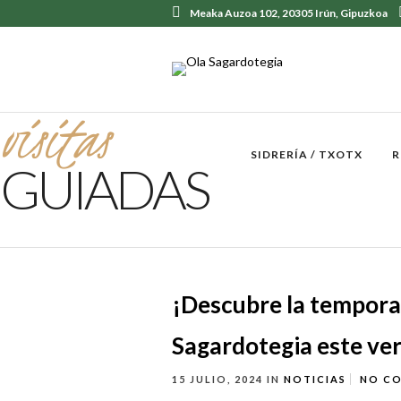
Meaka Auzoa 102, 20305 Irún, Gipuzkoa
visitas
SIDRERÍA / TXOTX
R
GUIADAS
¡Descubre la tempora
Sagardotegia este ve
15 JULIO, 2024
IN
NOTICIAS
NO C