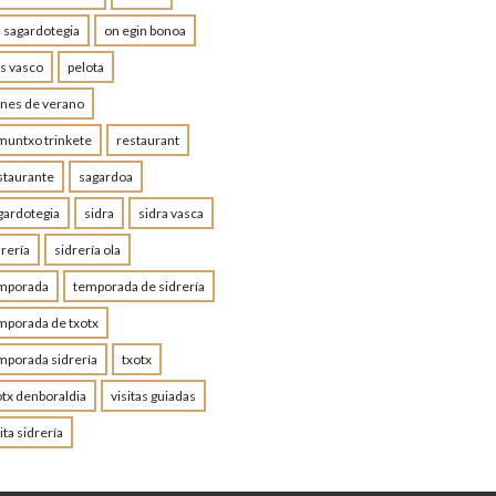
a sagardotegia
on egin bonoa
is vasco
pelota
anes de verano
muntxo trinkete
restaurant
staurante
sagardoa
gardotegia
sidra
sidra vasca
drería
sidrería ola
mporada
temporada de sidrería
mporada de txotx
mporada sidrería
txotx
otx denboraldia
visitas guiadas
ita sidrería