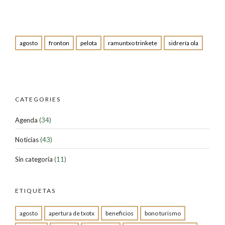
agosto
fronton
pelota
ramuntxo trinkete
sidrería ola
CATEGORIES
Agenda
(34)
Noticias
(43)
Sin categoría
(11)
ETIQUETAS
agosto
apertura de txotx
beneficios
bono turismo