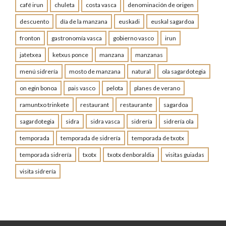
café irun
chuleta
costa vasca
denominación de origen
descuento
día de la manzana
euskadi
euskal sagardoa
fronton
gastronomía vasca
gobierno vasco
irun
jatetxea
ketxus ponce
manzana
manzanas
menú sidrería
mosto de manzana
natural
ola sagardotegia
on egin bonoa
pais vasco
pelota
planes de verano
ramuntxo trinkete
restaurant
restaurante
sagardoa
sagardotegia
sidra
sidra vasca
sidrería
sidrería ola
temporada
temporada de sidrería
temporada de txotx
temporada sidrería
txotx
txotx denboraldia
visitas guiadas
visita sidrería