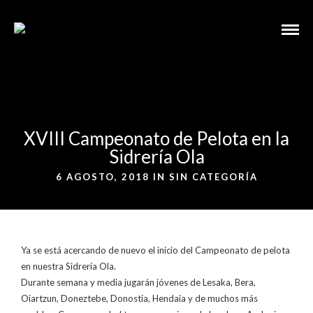
XVIII Campeonato de Pelota en la
Sidrería Ola
6 AGOSTO, 2018 IN
SIN CATEGORÍA
Ya se está acercando de nuevo el inicio del Campeonato de pelota
en nuestra Sidrería Ola.
Durante semana y media jugarán jóvenes de Lesaka, Bera,
Oiartzun, Doneztebe, Donostia, Hendaia y de muchos más