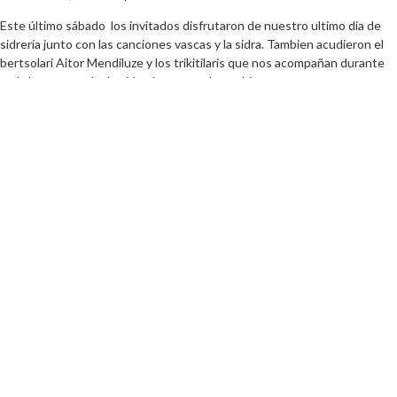
Este último sábado los invitados disfrutaron de nuestro ultimo dia de
sidrería junto con las canciones vascas y la sidra. Tambien acudieron el
bertsolari Aitor Mendiluze y los trikitilaris que nos acompañan durante
toda la temporada de sidrería con mucho ambiente.
Aunque se haya acabado la temporada de sidrería, se podrá disfrutar de
nuestro restaurante de junio a diciembre en el que destaca la cocina
tradicional vasca.
bankako menditarrak
Irun
Sagardotegia
sidrería
temporada sidrería
DEJA UN COMENTARIO
Lo siento, debes estar
conectado
para publicar un comentario.
CATEGORIES
Agenda
(34)