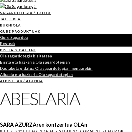
SAGARDOTEGIA / TXOTX
JATETXEA
BURNIOLA
GURE PRODUKTUAK
Gure Sagardoa
Besteak
BISITA GIDATUAK
Ola sagardotegia bisitatzea
Bisita eta bazkaria Ola sagardotegian
Dastaketa gidatua Ola sagardotegian menuarekin
Albaola eta bazkaria Ola sagardotegian
ALBISTEAK / AGENDA
ABESLARIA
SARA AZURZAren kontzertua OLAn
8 JULY, 2021
IN
AGENDA
ALBISTEAK
NO COMMENT
READ MORE