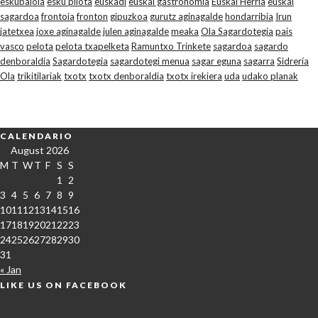
eskubaloia
esku pilota
euskadi
euskal gastronomia
Euskal Herria
euskal
sagardoa
frontoia
fronton
gipuzkoa
gurutz aginagalde
hondarribia
Irun
jatetxea
joxe aginagalde
julen aginagalde
meaka
Ola Sagardotegia
pais
vasco
pelota
pelota txapelketa
Ramuntxo Trinkete
sagardoa
sagardo
denboraldia
Sagardotegia
sagardotegi menua
sagar eguna
sagarra
Sidrería
Ola
trikitilariak
txotx
txotx denboraldia
txotx irekiera
uda
udako planak
CALENDARIO
August 2026
M
T
W
T
F
S
S
1
2
3
4
5
6
7
8
9
10
11
12
13
14
15
16
17
18
19
20
21
22
23
24
25
26
27
28
29
30
31
« Jan
LIKE US ON FACEBOOK