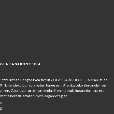
OLA SAGARDOTEGIA
1999.urtean Bengoetxea familiak OLA SAGARDOTEGIA eraiki zuen,
XIII.mendeko burniola baten babesean, Arantzateko Burdinola hain
zuzen. Gaur egun arte mantendu diren paretak ikusgarriak dira eta
xarma berezia ematen diote sagardotegiari.