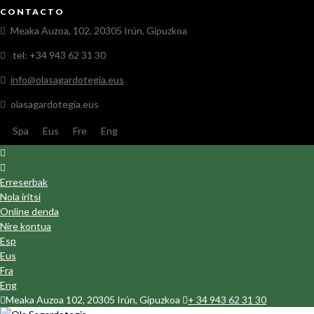
CONTACTO
Meaka Auzoa, 102, 20305 Irún, Gipuzkoa
tel: +34 943 62 31 30
info@olasagardotegia.eus
olasagardotegia.eus
Spa
Eus
Fre
Eng
Erreserbak
Nola iritsi
Online denda
Nire kontua
Esp
Eus
Fra
Eng
Meaka Auzoa 102, 20305 Irún, Gipuzkoa
+ 34 943 62 31 30