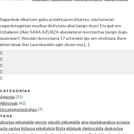
Sagardoak elkartzen gaitu proiektuaren bitartez, uda honetan
sagardotegietan musikaz disfrutatu ahal izango duzu! Eta guk ere
Uztailaren 24an SARA AZURZA abeslariaren kontzertua izango dugu
zuzenean!! Abeslari donostiarra 17 urterekin igo zen oholtzara. Bere
lehen lanak Iker Laurobarekin egin zituen eta […]
CATEGORÍAS
Agenda
(31)
Albisteak
(42)
Uncategorized @eu
(7)
TAGS
abuztua
aginagalde
agosto
agustin aginagalde
ama guadakupekoa
arrauna
aste santua
bidasoa eskubaloia
Bisita gidatuak
denboraldia
deskontua