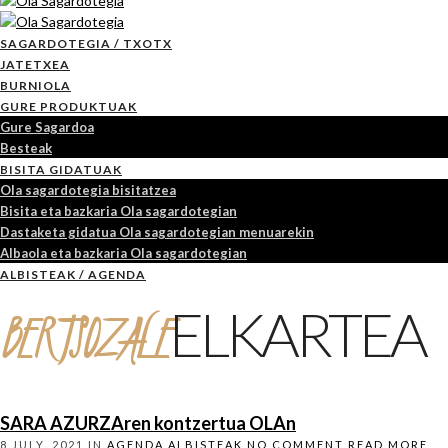
SAGARDOTEGIA / TXOTX
JATETXEA
BURNIOLA
GURE PRODUKTUAK
Gure Sagardoa
Besteak
BISITA GIDATUAK
Ola sagardotegia bisitatzea
Bisita eta bazkaria Ola sagardotegian
Dastaketa gidatua Ola sagardotegian menuarekin
Albaola eta bazkaria Ola sagardotegian
ALBISTEAK / AGENDA
BERTSOZALE
ELKARTEA
SARA AZURZAren kontzertua OLAn
8 JULY, 2021
IN
AGENDA
ALBISTEAK
NO COMMENT
READ MORE