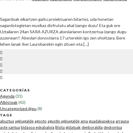
Sagardoak elkartzen gaitu proiektuaren bitartez, uda honetan
sagardotegietan musikaz disfrutatu ahal izango duzu! Eta guk ere
Uztailaren 24an SARA AZURZA abeslariaren kontzertua izango dugu
zuzenean!! Abeslari donostiarra 17 urterekin igo zen oholtzara. Bere
lehen lanak Iker Laurobarekin egin zituen eta […]
CATEGORÍAS
Agenda
(31)
Albisteak
(42)
Uncategorized @eu
(8)
TAGS
abuztua
aginagalde
agosto
agustin aginagalde
ama guadakupekoa
arrauna
aste santua
bidasoa eskubaloia
Bisita gidatuak
denboraldia
deskontua