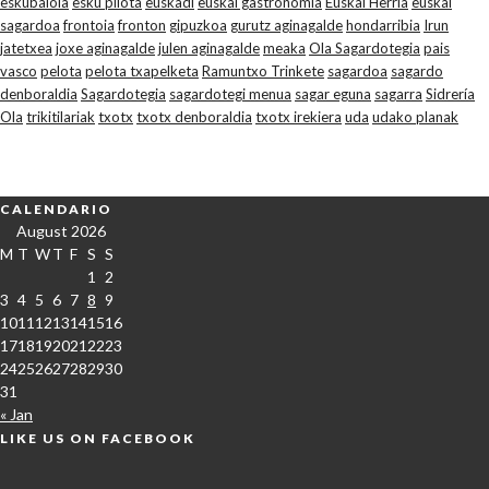
eskubaloia
esku pilota
euskadi
euskal gastronomia
Euskal Herria
euskal
sagardoa
frontoia
fronton
gipuzkoa
gurutz aginagalde
hondarribia
Irun
jatetxea
joxe aginagalde
julen aginagalde
meaka
Ola Sagardotegia
pais
vasco
pelota
pelota txapelketa
Ramuntxo Trinkete
sagardoa
sagardo
denboraldia
Sagardotegia
sagardotegi menua
sagar eguna
sagarra
Sidrería
Ola
trikitilariak
txotx
txotx denboraldia
txotx irekiera
uda
udako planak
CALENDARIO
August 2026
M
T
W
T
F
S
S
1
2
3
4
5
6
7
8
9
10
11
12
13
14
15
16
17
18
19
20
21
22
23
24
25
26
27
28
29
30
31
« Jan
LIKE US ON FACEBOOK