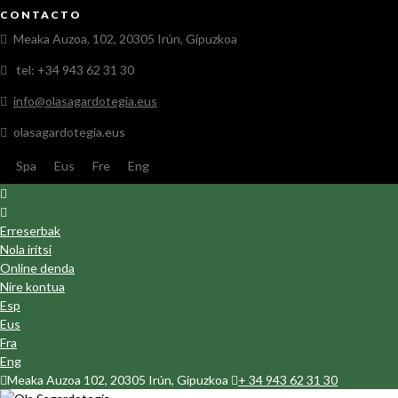
CONTACTO
Meaka Auzoa, 102, 20305 Irún, Gipuzkoa
tel: +34 943 62 31 30
info@olasagardotegia.eus
olasagardotegia.eus
Spa
Eus
Fre
Eng
Erreserbak
Nola iritsi
Online denda
Nire kontua
Esp
Eus
Fra
Eng
Meaka Auzoa 102, 20305 Irún, Gipuzkoa
+ 34 943 62 31 30