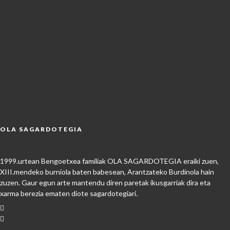
OLA SAGARDOTEGIA
1999.urtean Bengoetxea familiak OLA SAGARDOTEGIA eraiki zuen,
XIII.mendeko burniola baten babesean, Arantzateko Burdinola hain
zuzen. Gaur egun arte mantendu diren paretak ikusgarriak dira eta
xarma berezia ematen diote sagardotegiari.