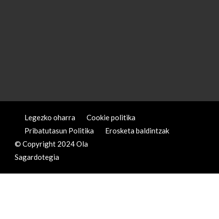
Legezko oharra
Cookie politika
Pribatutasun Politika
Erosketa baldintzak
© Copyright 2024 Ola
Sagardotegia