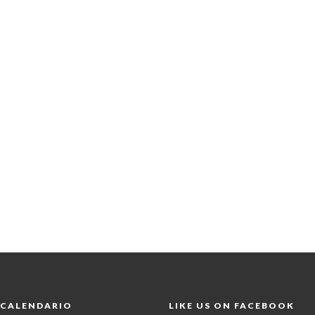
CALENDARIO
LIKE US ON FACEBOOK