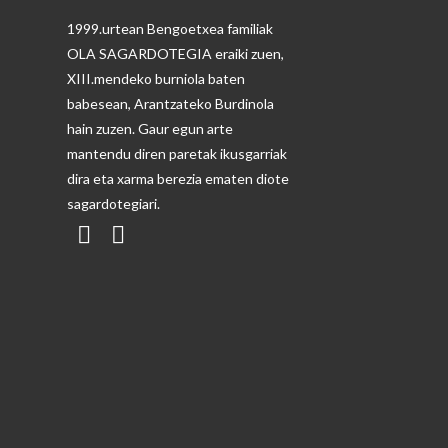
1999.urtean Bengoetxea familiak
OLA SAGARDOTEGIA eraiki zuen,
XIII.mendeko burniola baten
babesean, Arantzateko Burdinola
hain zuzen. Gaur egun arte
mantendu diren paretak ikusgarriak
dira eta xarma berezia ematen diote
sagardotegiari.