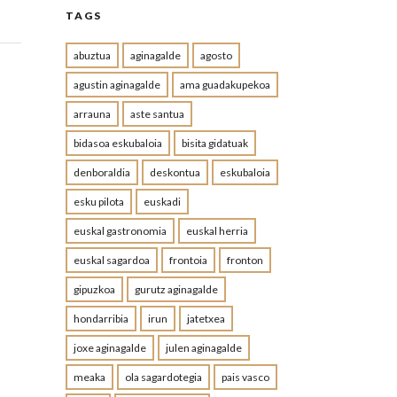
TAGS
abuztua
aginagalde
agosto
agustin aginagalde
ama guadakupekoa
arrauna
aste santua
bidasoa eskubaloia
bisita gidatuak
denboraldia
deskontua
eskubaloia
esku pilota
euskadi
euskal gastronomia
euskal herria
euskal sagardoa
frontoia
fronton
gipuzkoa
gurutz aginagalde
hondarribia
irun
jatetxea
joxe aginagalde
julen aginagalde
meaka
ola sagardotegia
pais vasco