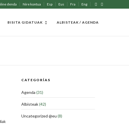
line denda
Nire kontua
Esp
Eus
Fra
Eng
BISITA GIDATUAK
ALBISTEAK / AGENDA
CATEGORÍAS
Agenda
(31)
Albisteak
(42)
Uncategorized @eu
(8)
diak