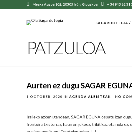
Meaka Auzoa 102, 20305 Irún, Gipuzkoa
+ 34 943 62 31 
SAGARDOTEGIA /
PATZULOA
Aurten ez dugu SAGAR EGUNA
1 OCTOBER, 2020
IN
AGENDA
ALBISTEAK
NO CO
Iraileko azken igandean, SAGAR EGUNA ospatu izan dugu u
frontoira txistorraz, haurren jokoez, trikitixaz eta nola
ere izan genituen! Frontoian zehar, […]