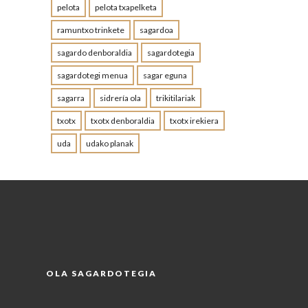
pelota
pelota txapelketa
ramuntxo trinkete
sagardoa
sagardo denboraldia
sagardotegia
sagardotegi menua
sagar eguna
sagarra
sidrería ola
trikitilariak
txotx
txotx denboraldia
txotx irekiera
uda
udako planak
OLA SAGARDOTEGIA