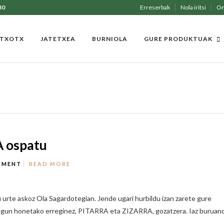
30
Erreserbak
Nola iritsi
On
 TXOTX
JATETXEA
BURNIOLA
GURE PRODUKTUAK
 ospatu
MMENT
READ MORE
rte askoz Ola Sagardotegian. Jende ugari hurbildu izan zarete gure
 ez, egun honetako erreginez, PITARRA eta ZIZARRA, gozatzera. Iaz buruan