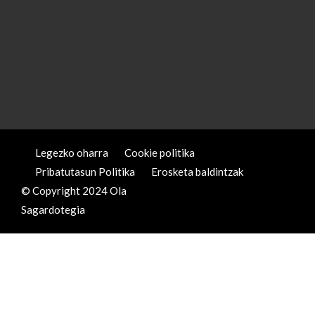
Legezko oharra
Cookie politika
Pribatutasun Politika
Erosketa baldintzak
© Copyright 2024 Ola
Sagardotegia