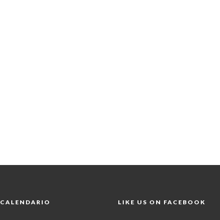
CALENDARIO
LIKE US ON FACEBOOK