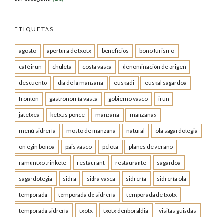
ETIQUETAS
agosto
apertura de txotx
beneficios
bono turismo
café irun
chuleta
costa vasca
denominación de origen
descuento
día de la manzana
euskadi
euskal sagardoa
fronton
gastronomía vasca
gobierno vasco
irun
jatetxea
ketxus ponce
manzana
manzanas
menú sidrería
mosto de manzana
natural
ola sagardotegia
on egin bonoa
pais vasco
pelota
planes de verano
ramuntxo trinkete
restaurant
restaurante
sagardoa
sagardotegia
sidra
sidra vasca
sidrería
sidrería ola
temporada
temporada de sidrería
temporada de txotx
temporada sidrería
txotx
txotx denboraldia
visitas guiadas