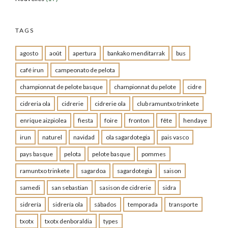
TAGS
agosto
août
apertura
bankako menditarrak
bus
café irun
campeonato de pelota
championnat de pelote basque
championnat du pelote
cidre
cidreria ola
cidrerie
cidrerie ola
club ramuntxo trinkete
enrique aizpiolea
fiesta
foire
fronton
fête
hendaye
irun
naturel
navidad
ola sagardotegia
pais vasco
pays basque
pelota
pelote basque
pommes
ramuntxo trinkete
sagardoa
sagardotegia
saison
samedi
san sebastian
sasison de cidrerie
sidra
sidrería
sidrería ola
sábados
temporada
transporte
txotx
txotx denboraldia
types