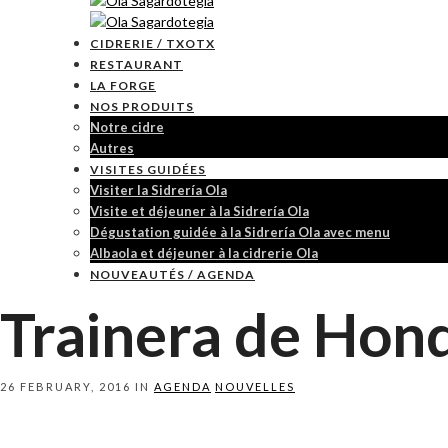
CIDRERIE / TXOTX
RESTAURANT
LA FORGE
NOS PRODUITS
Notre cidre
Autres
VISITES GUIDÉES
Visiter la Sidrería Ola
Visite et déjeuner à la Sidrería Ola
Dégustation guidée à la Sidrería Ola avec menu
Albaola et déjeuner à la cidrerie Ola
NOUVEAUTÉS / AGENDA
Trainera de Hond
26 FEBRUARY, 2016 IN
AGENDA
NOUVELLES