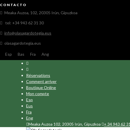
CONTACTO
Meaka Auzoa, 102, 20305 Irún, Gipuzkoa
tel: +34 943 62 31 30
info@olasagardotegia.eus
olasagardotegia.eus
Esp
Bas
Fra
Ang
Réservations
Comment arriver
Boutique Online
Mon compte
Esp
Eus
Fra
Eng
Meaka Auzoa 102, 20305 Irún, Gipuzkoa
+ 34 943 62 3