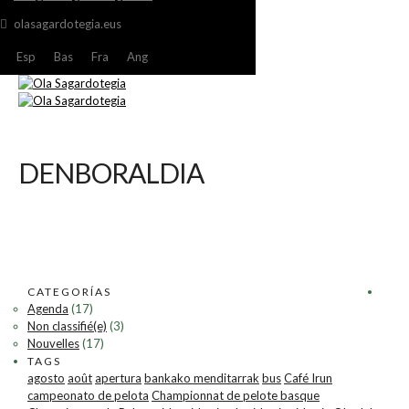
olasagardotegia.eus
Esp
Bas
Fra
Ang
DENBORALDIA
CATEGORÍAS
Agenda
(17)
Non classifié(e)
(3)
Nouvelles
(17)
TAGS
agosto
août
apertura
bankako menditarrak
bus
Café Irun
campeonato de pelota
Championnat de pelote basque