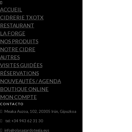
ACCUEIL
CIDRERIE TXOTX
RESTAURANT
LA FORGE
NOS PRODUITS
NOTRE CIDRE
AUTRES
VISITES GUIDÉES
RÉSERVATIONS
NOUVEAUTÉS / AGENDA
BOUTIQUE ONLINE
MON COMPTE
CONTACTO
Meaka Auzoa, 102, 20305 Irún, Gipuzkoa
tel: +34 943 62 31 30
info@olasagardotegia.eus