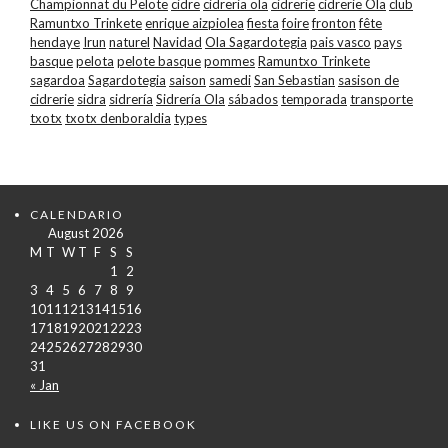
Championnat du Pelote
cidre
cidreria ola
cidrerie
cidrerie Ola
club
Ramuntxo Trinkete
enrique aizpiolea
fiesta
foire
fronton
fête
hendaye
Irun
naturel
Navidad
Ola Sagardotegia
pais vasco
pays
basque
pelota
pelote basque
pommes
Ramuntxo Trinkete
sagardoa
Sagardotegia
saison
samedi
San Sebastian
sasison de
cidrerie
sidra
sidrería
Sidrería Ola
sábados
temporada
transporte
txotx
txotx denboraldia
types
CALENDARIO
August 2026
M
T
W
T
F
S
S
1
2
3
4
5
6
7
8
9
10
11
12
13
14
15
16
17
18
19
20
21
22
23
24
25
26
27
28
29
30
31
« Jan
LIKE US ON FACEBOOK